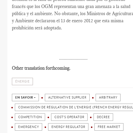
francés que los OGM representan una gran amenaza a la salud
pública y el ambiente. No obstante, los Ministros de Agricultur
y Ambiente declararon el 13 de enero 2012 que esta misma
prohibición será adoptada.
........................
Other translation forthcoming.
ÉNERGIE
EN SAVOIR +
ALTERNATIVE SUPPLIER
ARBITRARY
COMMISSION DE RÉGULATION DE L'ENERGIE (FRENCH ENERGY REGU
COMPETITION
COST'S OPERATOR
DECREE
EMERGENCY
ENERGY REGULATOR
FREE MARKET