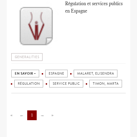
Régulation et services publics
en Espagne
GENERALITIES
EN SAVOIR +
ESPAGNE
MALARET, ELISENDRA
RÉGULATION
SERVICE PUBLIC
TIMON, MARTA
«
←
1
→
»