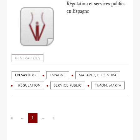
Régulation et services publics
en Espagne
GENERALITIES
EN SAVOIR +
ESPAGNE
MALARET, ELISENDRA
RÉGULATION
SERVICE PUBLIC
TIMON, MARTA
«
←
1
→
»