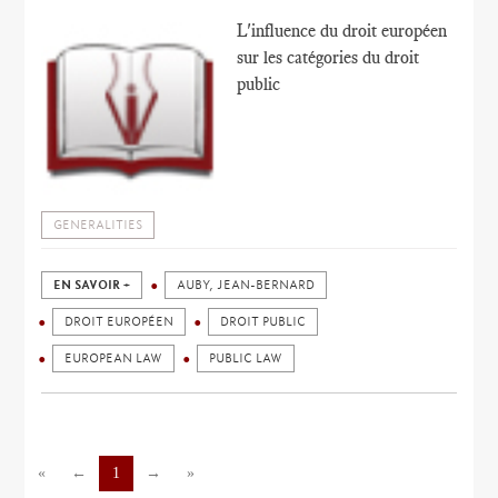
L'influence du droit européen
sur les catégories du droit
public
GENERALITIES
EN SAVOIR +
AUBY, JEAN-BERNARD
DROIT EUROPÉEN
DROIT PUBLIC
EUROPEAN LAW
PUBLIC LAW
«
←
1
→
»