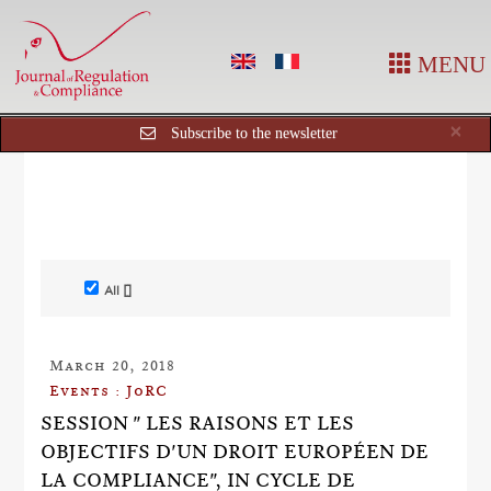
MENU
Cl
×
Subscribe to the newsletter
All []
March 20, 2018
Events : JoRC
SESSION " LES RAISONS ET LES
OBJECTIFS D'UN DROIT EUROPÉEN DE
LA COMPLIANCE", IN CYCLE DE