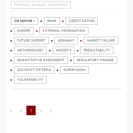
FINANCE, BANQUE, ASSURANCE
EN SAVOIR +
BANK
CREDIT RATING
EUROPE
EXTERNAL INFORMATION
FUTURE SUPPORT
GERMANY
MARKET FAILURE
METHODOLOGY
MOODY'S
PREDICTABILITY
QUANTITATIVE ASSESSMENT
REGULATORY CHANGE
SOLVENCY CRITERIA
SUPERVISION
VULNERABILITY
«
←
1
→
»