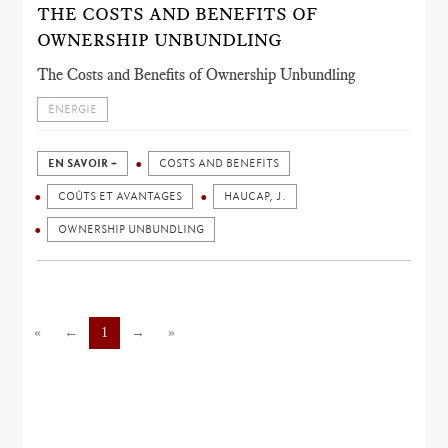
THE COSTS AND BENEFITS OF
OWNERSHIP UNBUNDLING
The Costs and Benefits of Ownership Unbundling
ÉNERGIE
EN SAVOIR +
COSTS AND BENEFITS
COÛTS ET AVANTAGES
HAUCAP, J.
OWNERSHIP UNBUNDLING
«
←
1
→
»