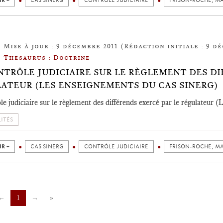
IR +
CAS SINERG
CONTRÔLE JUDICIAIRE
FRISON-ROCHE, M
Mise à jour : 9 décembre 2011 (Rédaction initiale : 9 dé
Thesaurus : Doctrine
NTRÔLE JUDICIAIRE SUR LE RÈGLEMENT DES DI
ATEUR (LES ENSEIGNEMENTS DU CAS SINERG)
le judiciaire sur le règlement des différends exercé par le régulateur 
ITÉS
IR +
CAS SINERG
CONTRÔLE JUDICIAIRE
FRISON-ROCHE, M
←
1
→
»