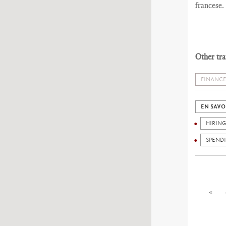
francese.
Other tra
FINANCE
EN SAVO
HIRING
SPENDI
«