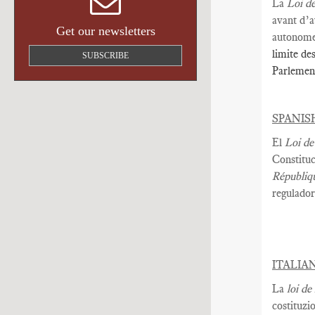
La
L
oi d
avant
d’a
Get our newsletters
autonome
limite de
SUBSCRIBE
Parlement
SPANIS
El
Loi de
Constituc
Républiq
regulador
ITALIA
La
loi de
costituzi