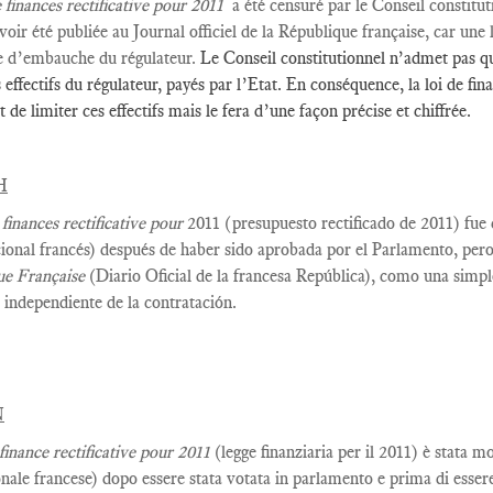
e
finances
rectificative
pour
2011
a été censuré par
le Conseil constitut
voir été publiée
au Journal officiel
de la République française, car une 
 d’embauche du régulateur
.
Le Conseil constitutionnel n’admet pas que
s effectifs du régulateur, payés par l’Etat. En conséquence, la loi de f
 de limiter ces effectifs mais le fera d’une façon précise et chiffrée.
H
 finances rectificative pour
2011 (presupuesto rectificado de 2011) fue
ional francés) después de haber sido aprobada por el Parlamento, pero
ue Française
(Diario Oficial de la francesa República), como una simple
 independiente de la contratación.
N
 finance rectificative pour 2011
(legge finanziaria per il 2011) è stata m
onale francese) dopo essere stata votata in parlamento e prima di essere