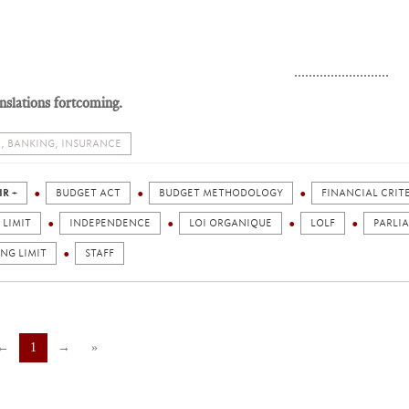
..........................
nslations fortcoming.
, BANKING, INSURANCE
IR +
BUDGET ACT
BUDGET METHODOLOGY
FINANCIAL CRIT
 LIMIT
INDEPENDENCE
LOI ORGANIQUE
LOLF
PARLI
NG LIMIT
STAFF
←
1
→
»