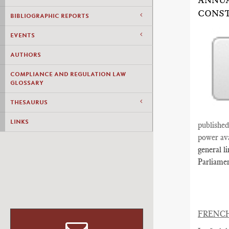
ANNUA
CONST
BIBLIOGRAPHIC REPORTS
EVENTS
AUTHORS
COMPLIANCE AND REGULATION LAW
GLOSSARY
THESAURUS
LINKS
published
power ava
general l
Parliamen
FRENC