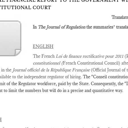
L FINANCIAL REPORT TO THE GOVERNMENT WE
ITUTIONAL COURT
Translat
In
The Journal of Regulation
the summaries’ translat
ENGLISH
The French
Loi de finance rectificative pour 2011
(
constitutionnel (
French Constitutional Council) afte
 in the
Journal officiel de la République Française
(Official Journal of 
ilable to the independent regulator of hiring.
The "Conseil constitution
imit of the Regulator workforce, paid by the State. Consequently, the "L
t to limit the numbers but will do in a precise and quantitative way.
H