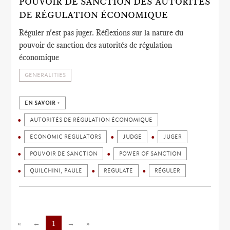
POUVOIR DE SANCTION DES AUTORITÉS
DE RÉGULATION ÉCONOMIQUE
Réguler n'est pas juger. Réflexions sur la nature du
pouvoir de sanction des autorités de régulation
économique
GENERALITIES
EN SAVOIR +
AUTORITÉS DE RÉGULATION ÉCONOMIQUE
ECONOMIC REGULATORS
JUDGE
JUGER
POUVOIR DE SANCTION
POWER OF SANCTION
QUILCHINI, PAULE
REGULATE
RÉGULER
«
←
1
→
»