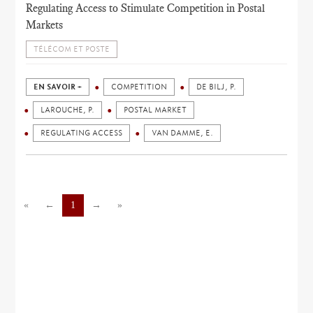
Regulating Access to Stimulate Competition in Postal
Markets
TÉLÉCOM ET POSTE
EN SAVOIR +
COMPETITION
DE BILJ, P.
LAROUCHE, P.
POSTAL MARKET
REGULATING ACCESS
VAN DAMME, E.
«
←
1
→
»