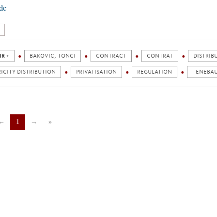
ude
IR +
BAKOVIC, TONCI
CONTRACT
CONTRAT
DISTRIB
ICITY DISTRIBUTION
PRIVATISATION
REGULATION
TENEBAU
←
1
→
»