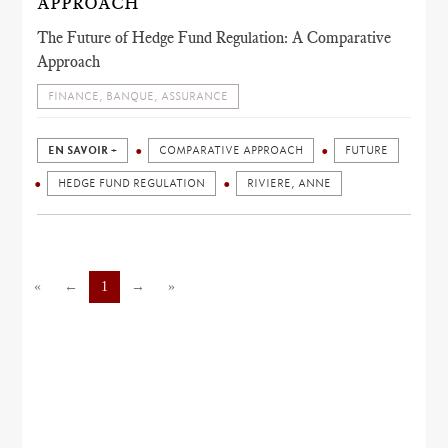
APPROACH
The Future of Hedge Fund Regulation: A Comparative
Approach
FINANCE, BANQUE, ASSURANCE
EN SAVOIR +
COMPARATIVE APPROACH
FUTURE
HEDGE FUND REGULATION
RIVIERE, ANNE
«
←
1
→
»