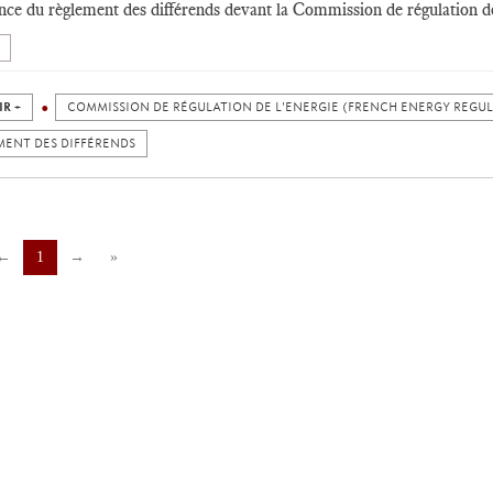
nce du règlement des différends devant la Commission de régulation de
IR +
COMMISSION DE RÉGULATION DE L'ENERGIE (FRENCH ENERGY REGU
MENT DES DIFFÉRENDS
←
1
→
»