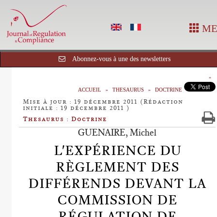
ME
Abonnez-vous à une des newsletters
ACCUEIL
THESAURUS
DOCTRINE
Mise à jour : 19 décembre 2011 (Rédaction
initiale : 19 décembre 2011 )
Thesaurus : Doctrine
GUENAIRE, Michel
L'EXPÉRIENCE DU
RÈGLEMENT DES
DIFFÉRENDS DEVANT LA
COMMISSION DE
RÉGULATION DE