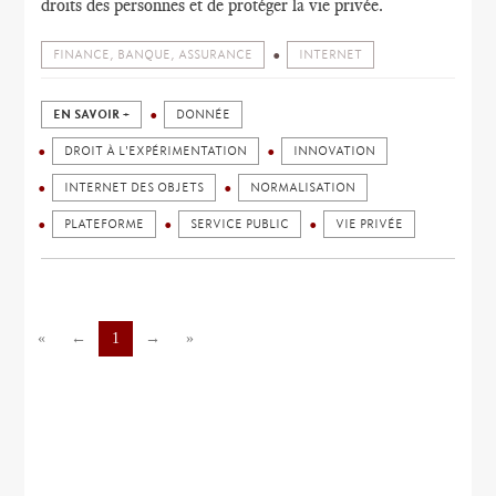
droits des personnes et de protéger la vie privée.
FINANCE, BANQUE, ASSURANCE
INTERNET
EN SAVOIR +
DONNÉE
DROIT À L'EXPÉRIMENTATION
INNOVATION
INTERNET DES OBJETS
NORMALISATION
PLATEFORME
SERVICE PUBLIC
VIE PRIVÉE
«
←
1
→
»