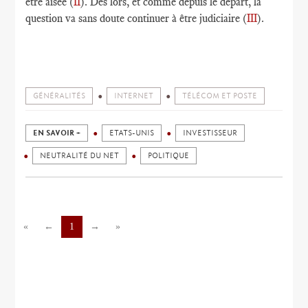
être aisée (
II
). Dès lors, et comme depuis le départ, la
question va sans doute continuer à être judiciaire (
III
).
GÉNÉRALITÉS
INTERNET
TÉLÉCOM ET POSTE
EN SAVOIR +
ETATS-UNIS
INVESTISSEUR
NEUTRALITÉ DU NET
POLITIQUE
«
←
1
→
»