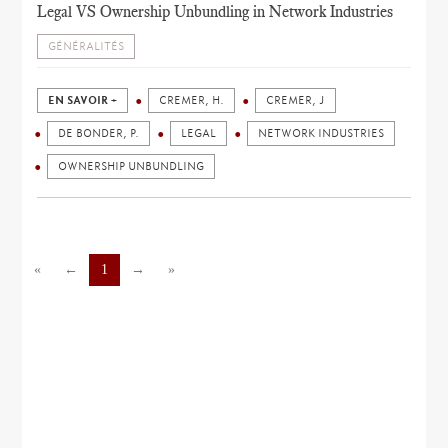
Legal VS Ownership Unbundling in Network Industries
GÉNÉRALITÉS
EN SAVOIR +
CREMER, H.
CREMER, J
DE BONDER, P.
LEGAL
NETWORK INDUSTRIES
OWNERSHIP UNBUNDLING
«
←
1
→
»