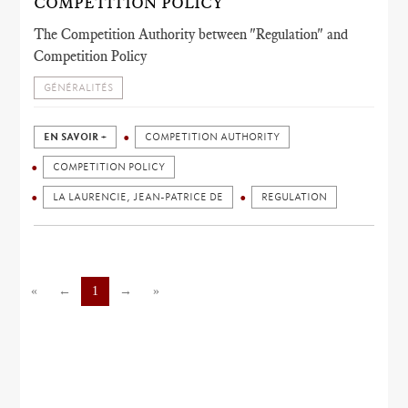
COMPETITION POLICY
The Competition Authority between "Regulation" and
Competition Policy
GÉNÉRALITÉS
EN SAVOIR +
COMPETITION AUTHORITY
COMPETITION POLICY
LA LAURENCIE, JEAN-PATRICE DE
REGULATION
«
←
1
→
»