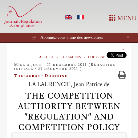
MENU
Cl
×
Abonnez-vous à une des newsletters
ACCUEIL
THESAURUS
DOCTRINE
Mise à jour : 21 décembre 2011 (Rédaction
initiale : 21 décembre 2011 )
Thesaurus : Doctrine
LA LAURENCIE, Jean-Patrice de
THE COMPETITION
AUTHORITY BETWEEN
"REGULATION" AND
COMPETITION POLICY