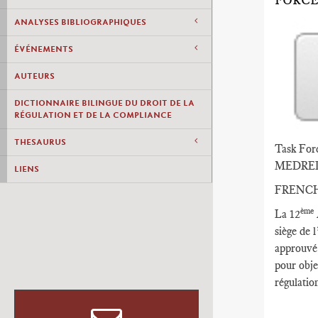
FORCE
ANALYSES BIBLIOGRAPHIQUES
ÉVÉNEMENTS
AUTEURS
DICTIONNAIRE BILINGUE DU DROIT DE LA
RÉGULATION ET DE LA COMPLIANCE
THESAURUS
Task Forc
MEDRED a
LIENS
FRENC
ème
La 12
siège de 
approuvé 
pour obje
régulatio