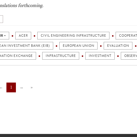
nslations forthcoming.
IR +
ACER
CIVIL ENGINEERING INFRASTRUCTURE
COOPERA
EAN INVESTMENT BANK (EIB)
EUROPEAN UNION
EVALUATION
MATION EXCHANGE
INFRASTRUCTURE
INVESTMENT
OBSER
←
1
→
»