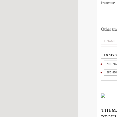
francese.
Other tra
FINANCE
EN SAVO
HIRING
SPENDI
THEMA