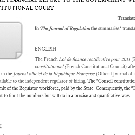
L FINANCIAL REPORT TO THE GOVERNMENT WE
ITUTIONAL COURT
Translat
In
The Journal of Regulation
the summaries’ translat
ENGLISH
The French
Loi de finance rectificative pour 2011
(
constitutionnel (
French Constitutional Council) afte
 in the
Journal officiel de la République Française
(Official Journal of 
ilable to the independent regulator of hiring.
The "Conseil constitution
imit of the Regulator workforce, paid by the State. Consequently, the "L
t to limit the numbers but will do in a precise and quantitative way.
H