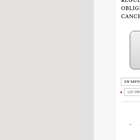
REGUL
OBLIG
CANCE
EN SAVO
LOI OR
«