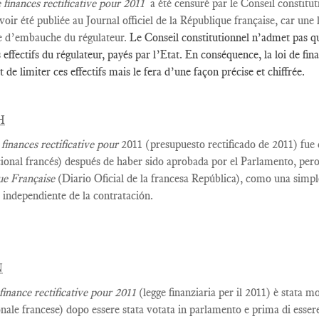
e
finances
rectificative
pour
2011
a été censuré par
le Conseil constitut
voir été publiée
au Journal officiel
de la République française, car une 
 d’embauche du régulateur
.
Le Conseil constitutionnel n’admet pas que
s effectifs du régulateur, payés par l’Etat. En conséquence, la loi de f
 de limiter ces effectifs mais le fera d’une façon précise et chiffrée.
H
 finances rectificative pour
2011 (presupuesto rectificado de 2011) fue
ional francés) después de haber sido aprobada por el Parlamento, pero
ue Française
(Diario Oficial de la francesa República), como una simple
 independiente de la contratación.
N
 finance rectificative pour 2011
(legge finanziaria per il 2011) è stata m
onale francese) dopo essere stata votata in parlamento e prima di essere