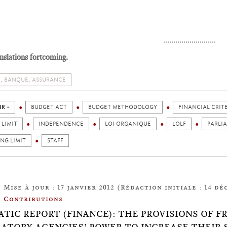
..........................
nslations fortcoming.
, BANQUE, ASSURANCE
IR +
BUDGET ACT
BUDGET METHODOLOGY
FINANCIAL CRIT
 LIMIT
INDEPENDENCE
LOI ORGANIQUE
LOLF
PARLI
NG LIMIT
STAFF
Mise à jour : 17 janvier 2012 (Rédaction initiale : 14 dé
Contributions
TIC REPORT (FINANCE): THE PROVISIONS OF F