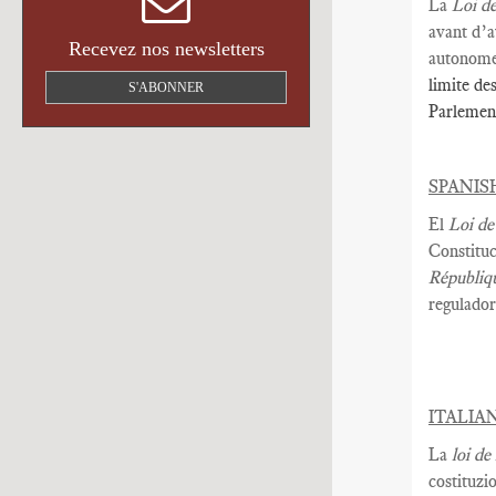
La
L
oi d
avant
d’a
Recevez nos newsletters
autonome
limite de
S'ABONNER
Parlement
SPANIS
El
Loi de
Constituc
Républiq
regulador
ITALIA
La
loi de
costituzi