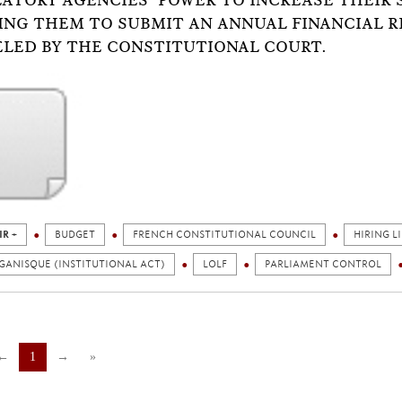
ATORY AGENCIES’ POWER TO INCREASE THEIR 
ING THEM TO SUBMIT AN ANNUAL FINANCIAL 
LED BY THE CONSTITUTIONAL COURT.
IR +
BUDGET
FRENCH CONSTITUTIONAL COUNCIL
HIRING L
GANISQUE (INSTITUTIONAL ACT)
LOLF
PARLIAMENT CONTROL
←
1
→
»