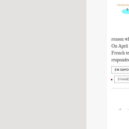
reason wh
On April 
French te
responded
EN SAVO
SYMME
«