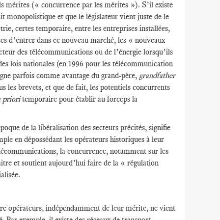
s mérites (« concurrence par les mérites »). S’il existe
 monopolistique et que le législateur vient juste de le
rie, certes temporaire, entre les entreprises installées,
euses d’entrer dans ce nouveau marché, les « nouveaux
cteur des télécommunications ou de l’énergie lorsqu’ils
des lois nationales (en 1996 pour les télécommunication
désigne parfois comme avantage du grand-père,
grandfather
s les brevets, et que de fait, les potentiels concurrents
 priori
temporaire pour établir au forceps la
que de la libéralisation des secteurs précités, signifie
ple en dépossédant les opérateurs historiques à leur
 télécommunications, la concurrence, notamment sur les
itre et soutient aujourd’hui faire de la « régulation
alisée.
ntre opérateurs, indépendamment de leur mérite, ne vient
. Par exemple, il existe des réseaux de transport,