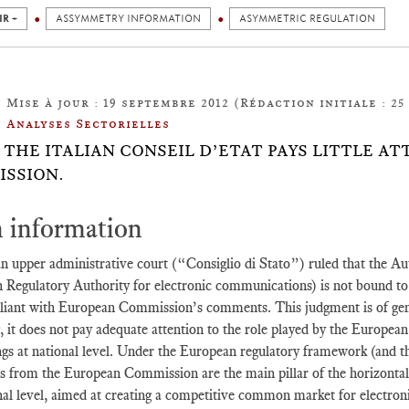
IR +
ASSYMMETRY INFORMATION
ASYMMETRIC REGULATION
Mise à jour : 19 septembre 2012 (Rédaction initiale : 25 
Analyses Sectorielles
20: THE ITALIAN CONSEIL D’ETAT PAYS LITTLE A
SSION.
 information
an upper administrative court (“Consiglio di Stato”) ruled that the A
an Regulatory Authority for electronic communications) is not bound to 
iant with European Commission’s comments. This judgment is of general
, it does not pay adequate attention to the role played by the Europe
gs at national level. Under the European regulatory framework (and th
from the European Commission are the main pillar of the horizontal
nal level, aimed at creating a competitive common market for electro