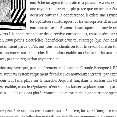
empêche un agent d’accroître sa puissance à ses seul
une asymétrie, par exemple parce que un secteur était
déclarer ouvert à la concurrence, il existe une asymét
les opérateurs historiques, et les entreprises désir
entrants ». Les opérateurs historiques, comme le se
verts à la concurrence par des directive européennes, transposées par 
, en 2000 pour l’électricité), bénéficient d’un tel avantage (que l’on 
notamment parce qu’ils ont tous les clients ou tout le savoir-faire ou tou
t pas entrer sur le marché. Il faut alors établir un régulateur lui aussi
a
ce, par une régulation asymétrique.
tion asymétrique, particulièrement appliquée en Grande Bretagne à l’épo
gulateur va systématiquement favoriser les nouveaux entrants, par exem
pour leur faire place sur le marché. Aujourd’hui, dans le secteur des
est établie, mais le régulateur n’entend pas laisser sa place pour dispara
e »… . Il agit alors plutôt comme une autorité de la concurrence spéci
ie peut être non pas temporaire mais définitive, lorsque l’inégalité e
contexte de libéralisation mais d’une défaillance structurelle du marché