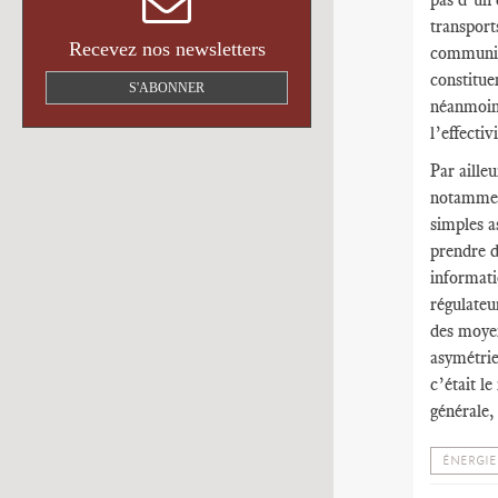
transport
Recevez nos newsletters
communica
constitue
S'ABONNER
néanmoins
l’effectiv
Par aille
notamment
simples a
prendre d
informati
régulateu
des moyen
asymétrie
c’était l
générale, 
ÉNERGIE