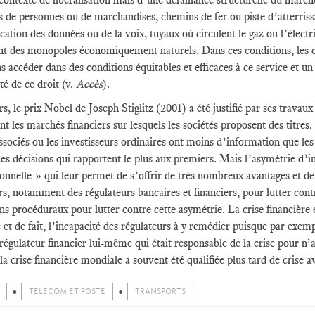
s de personnes ou de marchandises, chemins de fer ou piste d’atterriss
tion des données ou de la voix, tuyaux où circulent le gaz ou l’électric
nt des monopoles économiquement naturels. Dans ces conditions, les c
 accéder dans des conditions équitables et efficaces à ce service et un
ité de ce droit (v.
Accès
).
urs, le prix Nobel de Joseph Stiglitz (2001) a été justifié par ses trava
 les marchés financiers sur lesquels les sociétés proposent des titres. A
ssociés ou les investisseurs ordinaires ont moins d’information que l
es décisions qui rapportent le plus aux premiers. Mais l’asymétrie d’
onnelle » qui leur permet de s’offrir de très nombreux avantages et de t
rs, notamment des régulateurs bancaires et financiers, pour lutter con
s procéduraux pour lutter contre cette asymétrie. La crise financière
 et de fait, l’incapacité des régulateurs à y remédier puisque par exe
e régulateur financier lui-même qui était responsable de la crise pour n’
la crise financière mondiale a souvent été qualifiée plus tard de crise a
TÉLÉCOM ET POSTE
TRANSPORTS