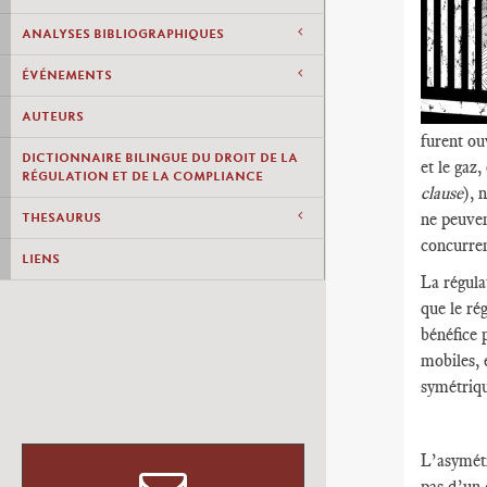
ANALYSES BIBLIOGRAPHIQUES
ÉVÉNEMENTS
AUTEURS
furent ou
DICTIONNAIRE BILINGUE DU DROIT DE LA
et le gaz
RÉGULATION ET DE LA COMPLIANCE
clause
), 
ne peuven
THESAURUS
concurren
LIENS
La régula
que le ré
bénéfice 
mobiles, 
symétriqu
L’asymétr
pas d’un 