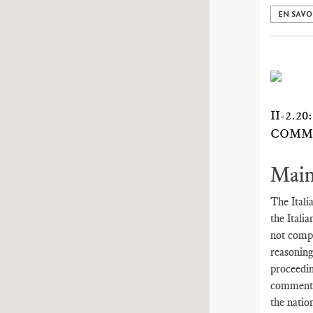
EN SAVO
II-2.
COMMI
Main
The Itali
the Itali
not compl
reasoning
proceedin
comments 
the natio