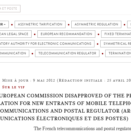
 ET POSTE
IR +
ASSYMETRIC TARIFICATION
ASYMMETRIC REGULATION
EAN LEGAL SPACE
EUROPEAN RECOMMANDATION
FIXED TERMINA
ATORY AUTHORITY FOR ELECTRONIC COMMUNICATIONS
SYMMETRICAL R
OMMUNICATION
TELECOMMUNICATION REGULATOR
TERMINATIO
Mise à jour : 9 mai 2012 (Rédaction initiale : 25 avril 20
Sur le vif
UROPEAN COMMISSION DISAPPROVED OF THE P
ATION FOR NEW ENTRANTS OF MOBILE TELEPH
OMMUNICATIONS AND POSTAL REGULATOR (ARC
NICATIONS ÉLECTRONIQUES ET DES POSTES)
The French telecommunications and postal regulato