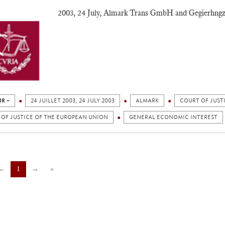
2003, 24 July, Almark Trans GmbH and Gegierhngz
IR +
24 JUILLET 2003, 24 JULY 2003
ALMARK
COURT OF JUST
 OF JUSTICE OF THE EUROPEAN UNION
GENERAL ECONOMIC INTEREST
←
1
→
»