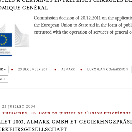
YÉES À CERTAINES ENTREPRISES CHARGÉES DE 
OMIQUE GÉNÉRAL
Commission decision of 20.12.2011 on the applicatio
the European Union to State aid in the form of publ
entrusted with the operation of services of general 
IR +
20 DECEMBER 2011
ALMARK
EUROPEAN COMMISSION
AID
23 juillet 2004
Thesaurus : 05. Cour de justice de l'Union européenne
ILLET 2003, ALMARK GMBH ET GEGIERHNGZPRÄS
ERKEHRSGESELLSCHAFT