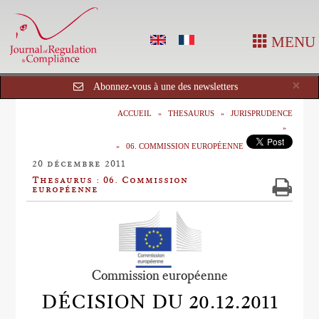
MENU
Cl
×
Abonnez-vous à une des newsletters
ACCUEIL
THESAURUS
JURISPRUDENCE
06. COMMISSION EUROPÉENNE
20 décembre 2011
Thesaurus : 06. Commission
européenne
Commission européenne
DÉCISION DU 20.12.2011