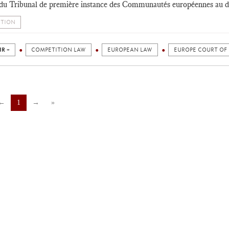
 du Tribunal de première instance des Communautés européennes au d
ITION
IR +
COMPETITION LAW
EUROPEAN LAW
EUROPE COURT OF 
←
1
→
»