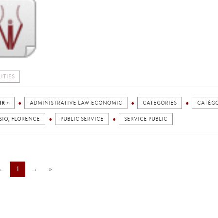
ITIES
IR +
ADMINISTRATIVE LAW ECONOMIC
CATEGORIES
CATÉGO
SIO, FLORENCE
PUBLIC SERVICE
SERVICE PUBLIC
←
1
→
»