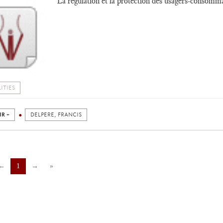
La régulation et la protection des usagers-consomm
ITIES
IR +
DELPERE, FRANCIS
←
1
→
»