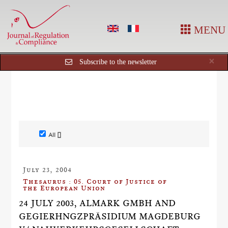
MENU
Cl
×
Subscribe to the newsletter
All []
July 23, 2004
Thesaurus : 05. Court of Justice of
the European Union
24 JULY 2003, ALMARK GMBH AND
GEGIERHNGZPRÄSIDIUM MAGDEBURG