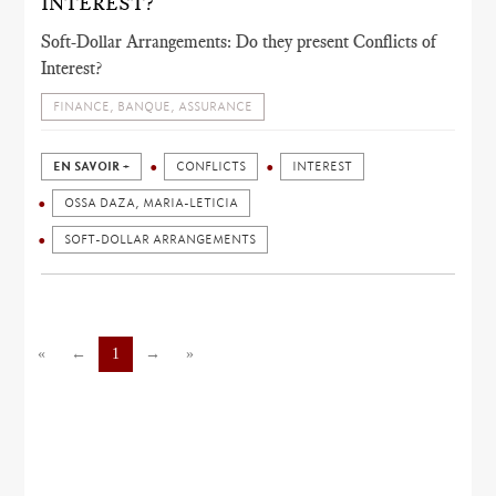
INTEREST?
Soft-Dollar Arrangements: Do they present Conflicts of
Interest?
FINANCE, BANQUE, ASSURANCE
EN SAVOIR +
CONFLICTS
INTEREST
OSSA DAZA, MARIA-LETICIA
SOFT-DOLLAR ARRANGEMENTS
«
←
1
→
»