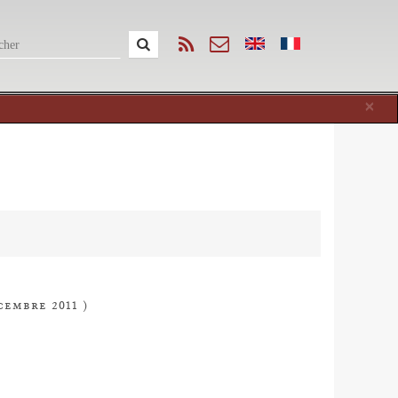
Cl
×
cembre 2011 )