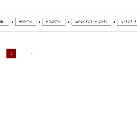
IR +
HÔPITAL
HOSPITAL
MOUGEOT, MICHEL
NAEGELE
←
1
→
»