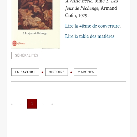
XVIIIIe siècle
. tome 2.
Les
jeux de l'échange
, Armand
Colin, 1979.
Lire la 4ième de couverture
.
Lire la table des matières
.
GÉNÉRALITÉS
EN SAVOIR +
HISTOIRE
MARCHÉS
«
←
1
→
»