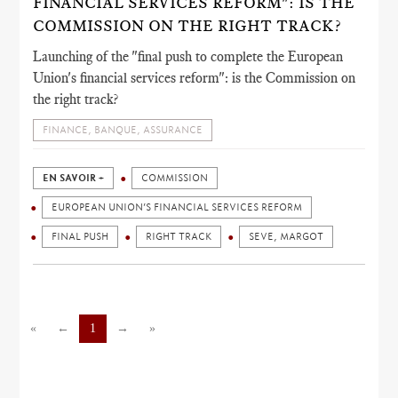
FINANCIAL SERVICES REFORM": IS THE
COMMISSION ON THE RIGHT TRACK?
Launching of the "final push to complete the European
Union's financial services reform": is the Commission on
the right track?
FINANCE, BANQUE, ASSURANCE
EN SAVOIR +
COMMISSION
EUROPEAN UNION’S FINANCIAL SERVICES REFORM
FINAL PUSH
RIGHT TRACK
SEVE, MARGOT
«
←
1
→
»