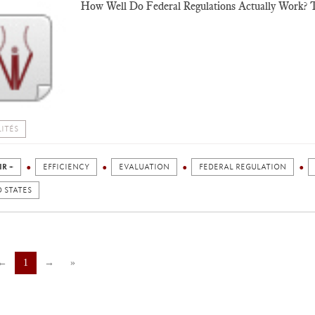
How Well Do Federal Regulations Actually Work? T
ITÉS
IR +
EFFICIENCY
EVALUATION
FEDERAL REGULATION
 STATES
←
1
→
»