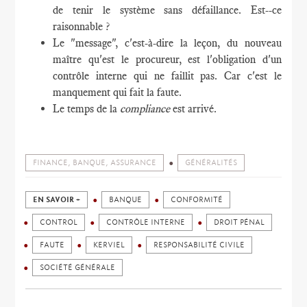
de tenir le système sans défaillance. Est--ce
raisonnable ?
Le "message", c'est-à-dire la leçon, du nouveau
maître qu'est le procureur, est l'obligation d'un
contrôle interne qui ne faillit pas. Car c'est le
manquement qui fait la faute.
Le temps de la
compliance
est arrivé.
FINANCE, BANQUE, ASSURANCE
GÉNÉRALITÉS
EN SAVOIR +
BANQUE
CONFORMITÉ
CONTROL
CONTRÔLE INTERNE
DROIT PÉNAL
FAUTE
KERVIEL
RESPONSABILITÉ CIVILE
SOCIÉTÉ GÉNÉRALE