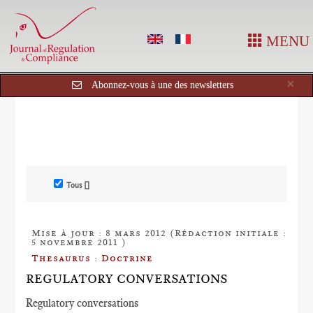
MENU
Cl
×
Abonnez-vous à une des newsletters
Tous []
Mise à jour : 8 mars 2012 (Rédaction initiale :
5 novembre 2011 )
Thesaurus : Doctrine
REGULATORY CONVERSATIONS
Regulatory conversations