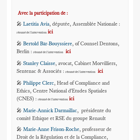
Avec la participation de :
🎤
Laetitia Avia
, députée, Assemblée Nationale :
ici
résumé de l'intervention
🎤
Bertold Bär-Bouyssiere
, of Counsel Dentons,
Berlin :
ici
résumé de l'intervention
🎤
Stanley Claisse
, avocat, Cabinet Morvilliers,
Sentenac & Associés :
ici
résumé de l'intervention
🎤
Philippe Clerc
, Head of Compliance and
Ethics, Centre National d'Etudes Spatiales
(CNES) :
ici
résumé de l'intervention
🎤
Marie-Annick Darmaillac
, présidente du
comité Ethique et RSE du groupe Renault
🎤
Marie-Anne Frison-Roche
, professeur de
Droit de la Régulation et de la Compliance,