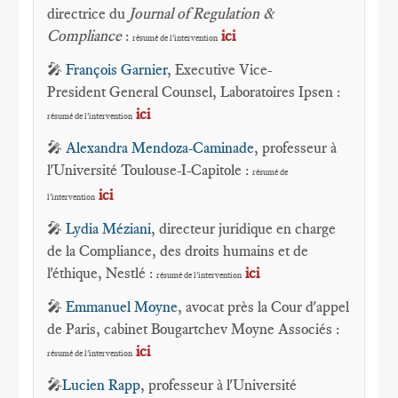
directrice du
Journal of Regulation &
Compliance
:
ici
résumé de l'intervention
🎤
François Garnier
, Executive Vice-
President General Counsel, Laboratoires Ipsen :
ici
résumé de l'intervention
🎤
Alexandra Mendoza-Caminade
, professeur à
l'Université Toulouse-I-Capitole :
résumé de
ici
l'intervention
🎤
Lydia Méziani
, directeur juridique en charge
de la Compliance, des droits humains et de
l'éthique, Nestlé :
ici
résumé de l'intervention
🎤
Emmanuel Moyne
, avocat près la Cour d'appel
de Paris, cabinet Bougartchev Moyne Associés :
ici
résumé de l'intervention
🎤
Lucien Rapp
, professeur à l'Université