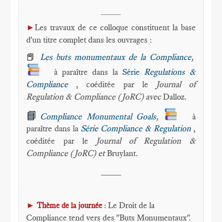
____
►
Les travaux de ce colloque constituent la base
d'un titre complet dans les ouvrages :
📕
Les buts monumentaux de la Compliance
,
à paraître dans la
Série
Regulations &
Compliance
, coéditée par le
Journal of
Regulation & Compliance (JoRC) avec
Dalloz.
📘
Compliance Monumental Goals
,
à
paraître dans la
Série Compliance & Regulation
,
coéditée par le
Journal of Regulation &
Compliance (JoRC) et
Bruylant.
____
►
: Le Droit de la
Thème de la journée
Compliance tend vers des "Buts Monumentaux".