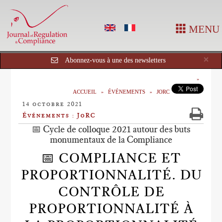
MENU
Cl
×
Abonnez-vous à une des newsletters
ACCUEIL
ÉVÉNEMENTS
JORC
14 octobre 2021
Événements : JoRC
📅 Cycle de colloque 2021 autour des buts
monumentaux de la Compliance
📅 COMPLIANCE ET
PROPORTIONNALITÉ. DU
CONTRÔLE DE
PROPORTIONNALITÉ À