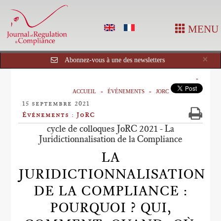
MENU
Cl
×
Abonnez-vous à une des newsletters
ACCUEIL
ÉVÉNEMENTS
JORC
15 septembre 2021
Événements : JoRC
cycle de colloques JoRC 2021 - La
Juridictionnalisation de la Compliance
LA
JURIDICTIONNALISATION
DE LA COMPLIANCE :
POURQUOI ? QUI,