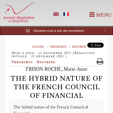
MENU
Cl
×
Abonnez-vous à une des newsletters
ACCUEIL
THESAURUS
DOCTRINE
Mise à jour : 21 décembre 2011 (Rédaction
initiale : 21 décembre 2011 )
Thesaurus : Doctrine
FRISON-ROCHE, Marie-Anne
THE HYBRID NATURE OF
THE FRENCH COUNCIL
OF FINANCIAL
The hybrid nature of the French Council of