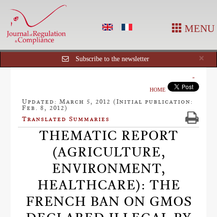
MENU
Cl
×
Subscribe to the newsletter
HOME
Updated: March 5, 2012 (Initial publication:
Feb. 8, 2012)
Translated Summaries
THEMATIC REPORT
(AGRICULTURE,
ENVIRONMENT,
HEALTHCARE): THE
FRENCH BAN ON GMOS