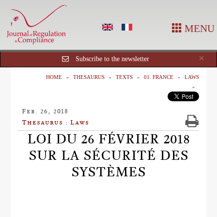
MENU
Cl
×
Subscribe to the newsletter
HOME
THESAURUS
TEXTS
01. FRANCE
LAWS
Feb. 26, 2018
Thesaurus : Laws
LOI DU 26 FÉVRIER 2018
SUR LA SÉCURITÉ DES
SYSTÈMES