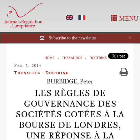
MENU
Cl
×
Subscribe to the newsletter
HOME
THESAURUS
DOCTRINE
Feb. 1, 2014
Thesaurus : Doctrine
BURBIDGE, Peter
LES RÈGLES DE
GOUVERNANCE DES
SOCIÉTÉS COTÉES À LA
BOURSE DE LONDRES,
UNE RÉPONSE À LA