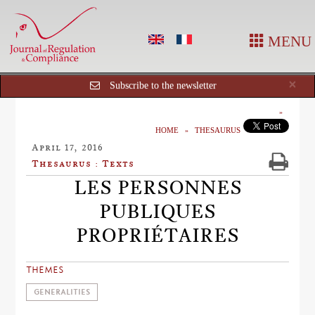
MENU
Cl
×
Subscribe to the newsletter
HOME
THESAURUS
April 17, 2016
Thesaurus : Texts
LES PERSONNES
PUBLIQUES
PROPRIÉTAIRES
THEMES
GENERALITIES