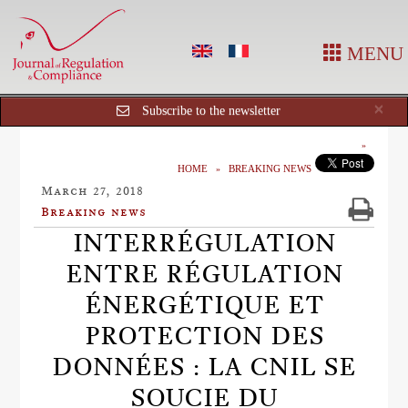
MENU
Cl
×
Subscribe to the newsletter
HOME
BREAKING NEWS
March 27, 2018
Breaking news
INTERRÉGULATION
ENTRE RÉGULATION
ÉNERGÉTIQUE ET
PROTECTION DES
DONNÉES : LA CNIL SE
SOUCIE DU