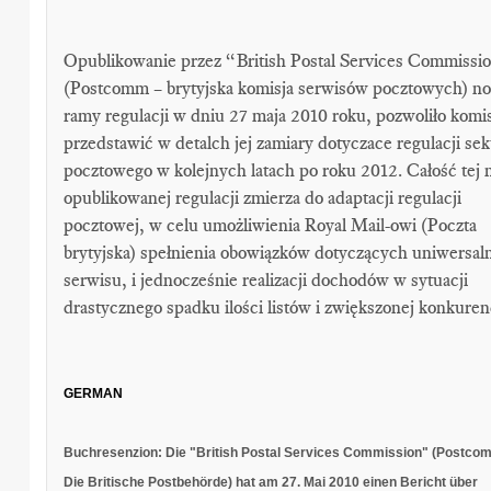
Opublikowanie przez “British Postal Services Commissi
(Postcomm – brytyjska komisja serwisów pocztowych) n
ramy regulacji w dniu 27 maja 2010 roku, pozwoliło komis
przedstawić w detalch jej zamiary dotyczace regulacji sek
pocztowego w kolejnych latach po roku 2012. Całość tej
opublikowanej regulacji zmierza do adaptacji regulacji
pocztowej, w celu umożliwienia Royal Mail-owi (Poczta
brytyjska) spełnienia obowiązków dotyczących uniwersal
serwisu, i jednocześnie realizacji dochodów w sytuacji
drastycznego spadku ilości listów i zwiększonej konkurenc
GERMAN
Buchresenzion: Die "British Postal Services Commission" (Postco
Die Britische Postbehörde) hat am 27. Mai 2010 einen Bericht über