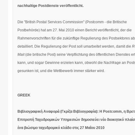
nachhaltige Postdienste veröffentlicht.
Die "British Postal Services Commission" (Postcomm - die Britische
Postbehörde) hat am 27. Mai 2010 einen Bericht veröffentlicht, der die
Rahmenvorschriften für die zukünftige Regulierung des Postsektores a
detailliert. Die Regulierung der Post soll umarbeitet werden, damit die
R
Mait
(die britische Post) seine Verpflichtung des öffentlichen Dienstes er
kann, und sogar Gewinne erzielen kann, obwohl die Nachfrage an Pos
gesunken ist, und die Wettbewerb immer stärker wird.
GREEK
Βιβλιογραφική Αναφορά (Γκρίζα Βιβλιογραφία): Η
Postcomm, η Βρετ
Επιτροπή Ταχυδρομικών Υπηρεσιών δημοσιεύει νέο διοικητικό πλαίσι
ένα βιώσιμο ταχυδρομικό κλάδο στις 27 Μαΐου 2010