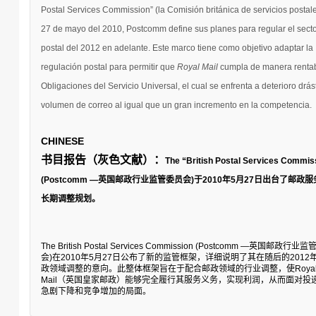
Postal Services Commission” (la Comisión británica de servicios postale
27 de mayo del 2010, Postcomm define sus planes para regular el sect
postal del 2012 en adelante. Este marco tiene como objetivo adaptar la
regulación postal para permitir que
Royal Mail
cumpla de manera rentab
Obligaciones del Servicio Universal, el cual se enfrenta a deterioro drás
volumen de correo al igual que un gran incremento en la competencia
.
CHINESE
书目报告（灰色文献）：
The “British Postal Services Commis
(Postcomm
—
英国邮政行业监管委员会
)
于
2010
年
5
月
27
日出台了邮政服
长期调整规划。
The British Postal Services Commission (Postcomm —
英国邮政行业监
会
)
在
2010
年
5
月
27
日公布了新的监管框架，详细说明了其在随后的
2012
政领域调整的意向。此整体框架旨在于配合邮政领域的行业调整，使
Roya
Mail
（英国皇家邮政）能够完全履行其服务义务，实现利润，从而面对投
急剧下降和竞争增加的局面。