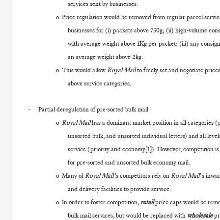
services sent by businesses.
o
Price regulation would be removed from regular parcel servic
businesses for (i) packets above 750g; (ii) high-volume co
with average weight above 1Kg per packet; (iii) any consi
an average weight above 2kg.
o
This would allow
Royal Mail
to freely set and negotiate prices
above service categories.
-
Partial deregulation of pre-sorted bulk mail
o
Royal Mail
has a dominant market position in all categories (
unsorted bulk, and unsorted individual letters) and all level
service (priority and economy
[1]
). However, competition is
for pre-sorted and unsorted bulk economy mail.
o
Many of
Royal
Mail’
s competitors rely on
Royal
Mail
’s inwa
and delivery facilities to provide service.
o
In order to foster competition,
retail
price caps would be rem
bulk mail services, but would be replaced with
wholesale
pr