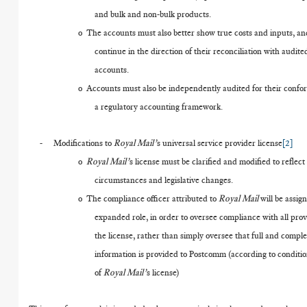
and bulk and non-bulk products.
o
The accounts must also better show true costs and inputs, a
continue in the direction of their reconciliation with audite
accounts.
o
Accounts must also be independently audited for their confo
a regulatory accounting framework.
-
Modifications to
Royal Mail’
s universal service provider license
[2]
o
Royal Mail’
s license must be clarified and modified to reflec
circumstances and legislative changes.
o
The compliance officer attributed to
Royal Mail
will be assig
expanded role, in order to oversee compliance with all prov
the license, rather than simply oversee that full and comple
information is provided to Postcomm (according to conditio
of
Royal Mail’
s license)