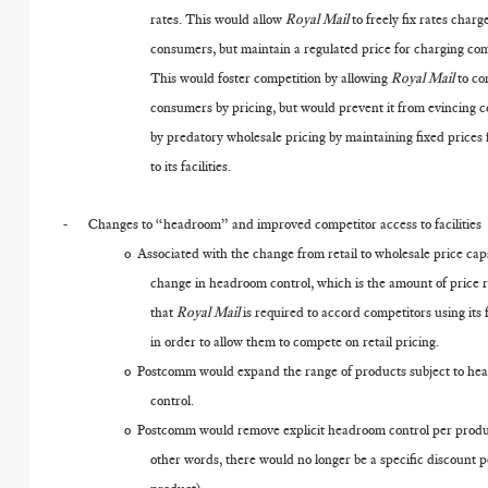
rates. This would allow
Royal Mail
to freely fix rates charg
consumers, but maintain a regulated price for charging com
This would foster competition by allowing
Royal Mail
to co
consumers by pricing, but would prevent it from evincing 
by predatory wholesale pricing by maintaining fixed prices 
to its facilities.
-
Changes to “headroom” and improved competitor access to facilities
o
Associated with the change from retail to wholesale price caps
change in headroom control, which is the amount of price 
that
Royal Mail
is required to accord competitors using its fa
in order to allow them to compete on retail pricing.
o
Postcomm would expand the range of products subject to h
control.
o
Postcomm would remove explicit headroom control per produ
other words, there would no longer be a specific discount p