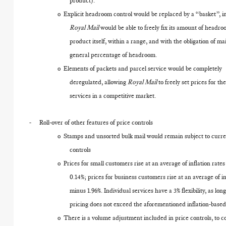
product).
o
Explicit headroom control would be replaced by a “basket”, i
Royal Mail
would be able to freely fix its amount of headr
product itself, within a range, and with the obligation of ma
general percentage of headroom.
o
Elements of packets and parcel service would be completely
deregulated, allowing
Royal Mail
to freely set prices for th
services in a competitive market.
-
Roll-over of other features of price controls
o
Stamps and unsorted bulk mail would remain subject to curre
controls
o
Prices for small customers rise at an average of inflation rate
0.14%; prices for business customers rise at an average of in
minus 1.96%. Individual services have a 3% flexibility, as long
pricing does not exceed the aforementioned inflation-based 
o
There is a volume adjustment included in price controls, to 