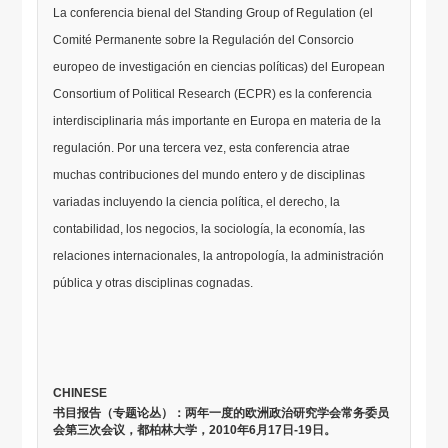
La conferencia bienal del Standing Group of Regulation (el
Comité Permanente sobre la Regulación del Consorcio
europeo de investigación en ciencias políticas) del European
Consortium of Political Research (ECPR) es la conferencia
interdisciplinaria más importante en Europa en materia de la
regulación. Por una tercera vez, esta conferencia atrae
muchas contribuciones del mundo entero y de disciplinas
variadas incluyendo la ciencia política, el derecho, la
contabilidad, los negocios, la sociología, la economía, las
relaciones internacionales, la antropología, la administración
pública y otras disciplinas cognadas.
CHINESE
书目报告（专题论丛）：两年一度的欧洲政治研究学会常务委员
会第三次会议，都柏林大学，
2010
年
6
月
17
日
-19
日。