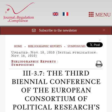
MENU
Cl
×
Subscribe to the newsletter
HOME
BIBLIOGRAPHIC REPORTS
SYMPOSIUMS
Updated: Nov. 18, 2010 (Initial publication:
Nov. 16, 2010)
Bibliographic Reports :
Symposiums
III-3.7: THE THIRD
BIENNIAL CONFERENCE
OF THE EUROPEAN
CONSORTIUM OF
POLITICAL RESEARCH'S