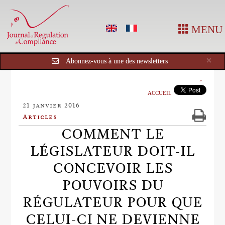
MENU
Cl
×
Abonnez-vous à une des newsletters
ACCUEIL
21 janvier 2016
Articles
COMMENT LE
LÉGISLATEUR DOIT-IL
CONCEVOIR LES
POUVOIRS DU
RÉGULATEUR POUR QUE
CELUI-CI NE DEVIENNE