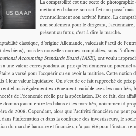
La comptabilité est une sorte de photographie d
mettant en balance son actif et son passif mais 
éventuellement son activité future. La comptabi
non seulement pour le dirigeant, l'actionnaire, 
présent ou futur, c'est-à-dire le marché.
ptabilité classique, d’origine Allemande, valorisait l’actif de l’ent
t des biens), mais les nouvelles normes comptables, sous l’influenc
rnational Accounting Standards Board (IASB)
, ont voulu rapproch
n a une valeur correspondant au prix qu’en donnera un potentiel a
étaire a versé pour l'acquérir ou en avoir la maîtrise. Cette notion 
tifs à leur valeur liquidative. On s’est de ce fait rapproché de pri
rentiel mais également extrêmement variable avec les marchés, 
ectés de l’économie réelle par la spéculation. De ce fait, des affai
de domino jouant entre les bilans et les marchés, notamment à pro
ière de 2008. Cependant, alors que l’activité financière ne peut p
l dans l’information et dans la confiance des investisseurs, le socle
tion du marché bancaire et financier, n’a pas été pour l’instant re