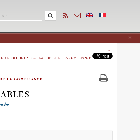
Cl
×
 DU DROIT DE LA RÉGULATION ET DE LA COMPLIANCE
 de la Compliance
ABLES
oche