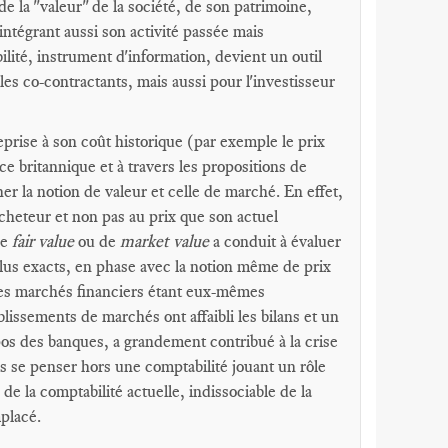
e la "valeur" de la société, de son patrimoine,
intégrant aussi son activité passée mais
lité, instrument d'information, devient un outil
les co-contractants, mais aussi pour l'investisseur
reprise à son coût historique (par exemple le prix
e britannique et à travers les propositions de
er la notion de valeur et celle de marché. En effet,
cheteur et non pas au prix que son actuel
de
fair value
ou de
market value
a conduit à évaluer
x plus exacts, en phase avec la notion même de prix
les marchés financiers étant eux-mêmes
blissements de marchés ont affaibli les bilans et un
pos des banques, a grandement contribué à la crise
as se penser hors une comptabilité jouant un rôle
 de la comptabilité actuelle, indissociable de la
mplacé.