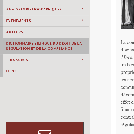
ANALYSES BIBLIOGRAPHIQUES
ÉVÉNEMENTS
AUTEURS
La com
DICTIONNAIRE BILINGUE DU DROIT DE LA
RÉGULATION ET DE LA COMPLIANCE
d’acha
l’
Inte
THESAURUS
un bie
LIENS
propri
les ac
concur
déconn
effet 
financ
centra
régula