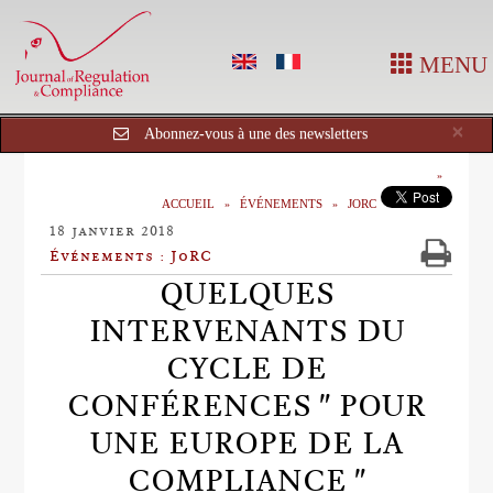
MENU
Cl
×
Abonnez-vous à une des newsletters
ACCUEIL
ÉVÉNEMENTS
JORC
18 janvier 2018
Événements : JoRC
QUELQUES
INTERVENANTS DU
CYCLE DE
CONFÉRENCES " POUR
UNE EUROPE DE LA
COMPLIANCE "