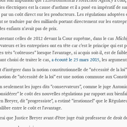
sous son impulsion que l'
Environmental Protection Agency
a conç
les électriques est la cause d'asthme et il a posé en impératif de s
t par un coût direct sur les producteurs. Les régulations adoptées e
t se traduire par des milliards portant directement sur les entrepri
des enfants n'avait pas de prix.
testant celles de 2012 devant la Cour suprême, dans le cas
Michi
vateurs et les entreprises ont en tête car c'est le principe qui est p
s très "coûteuses" lorsque l'avantage, si acquis soit-il, est de fa
ant choisi de traiter le cas,
a écouté le 25 mars 2015
, les argument
it d'intégrer dans la notion constitutionnelle de "nécessité de la loi
 notion de "nécessité de la loi" est une notion commune aux Const
n seulement les juges dits "conservateurs", comme le juge Antonio Sc
onsidérer" le coût des nouvelles régulations par rapport aux bienfai
n Breyer, dit "progressiste", a estimé "irrationnel" que le Régulate
ilibre entre le coût et l'avantage.
 vrai que Justice Breyer avant d'être juge était professeur de droit