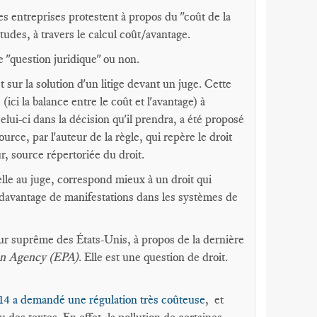
s entreprises protestent à propos du "coût de la
udes, à travers le calcul coût/avantage.
e "question juridique" ou non.
et sur la solution d'un litige devant un juge. Cette
(ici la balance entre le coût et l'avantage) à
celui-ci dans la décision qu'il prendra, a été proposé
urce, par l'auteur de la règle, qui repère le droit
ur, source répertoriée du droit.
elle au juge, correspond mieux à un droit qui
e davantage de manifestations dans les systèmes de
ur suprême des États-Unis, à propos de la dernière
on Agency
(EPA)
. Elle est une question de droit.
14 a demandé une régulation très coûteuse
, et