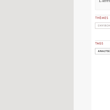
L'arrê
THÈMES
ENVIRO
TAGS
ANALYSE