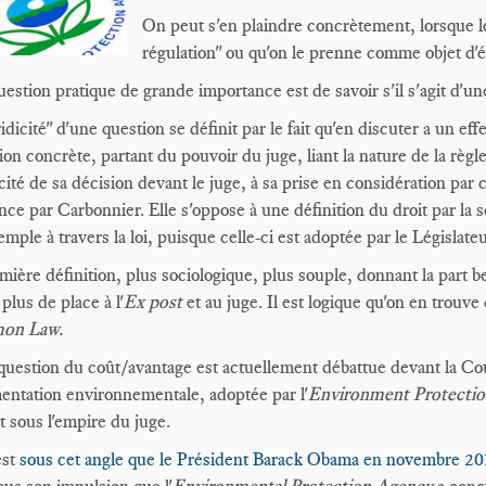
On peut s'en plaindre concrètement, lorsque le
régulation" ou qu'on le prenne comme objet d'ét
estion pratique de grande importance est de savoir s'il s'agit d'un
idicité" d'une question se définit par le fait qu'en discuter a un eff
ion concrète, partant du pouvoir du juge, liant la nature de la règle 
cacité de sa décision devant le juge, à sa prise en considération par 
nce par Carbonnier. Elle s'oppose à une définition du droit par la so
emple à travers la loi, puisque celle-ci est adoptée par le Législate
mière définition, plus sociologique, plus souple, donnant la part b
plus de place à l'
Ex post
et au juge. Il est logique qu'on en trouv
on Law.
 question du coût/avantage est actuellement débattue devant la Co
entation environnementale, adoptée par l'
Environment Protecti
st sous l'empire du juge.
est
sous cet angle que le Président Barack Obama en novembre 20