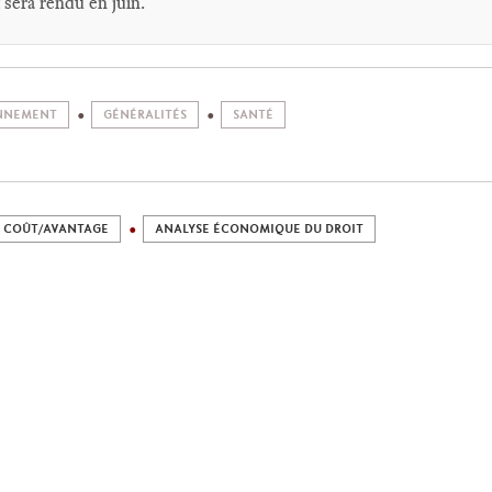
t sera rendu en juin.
NNEMENT
GÉNÉRALITÉS
SANTÉ
 COÛT/AVANTAGE
ANALYSE ÉCONOMIQUE DU DROIT