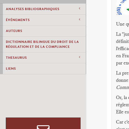
ANALYSES BIBLIOGRAPHIQUES
ÉVÉNEMENTS
Une qu
AUTEURS
La "jur
définit
DICTIONNAIRE BILINGUE DU DROIT DE LA
RÉGULATION ET DE LA COMPLIANCE
l'effi
en Fra
THESAURUS
par ex
LIENS
La pre
donne 
Comm
Or, la
réglem
Elle e
Car c'