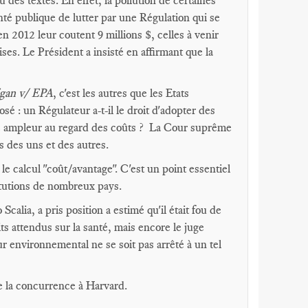
u des textes. En effet, la pollution de certaines
anté publique de lutter par une Régulation qui se
n 2012 leur coutent 9 millions $, celles à venir
ses. Le Président a insisté en affirmant que la
gan v/ EPA
, c'est les autres que les Etats
osé : un Régulateur a-t-il le droit d'adopter des
ible ampleur au regard des coûts ? La Cour suprême
s des uns et des autres.
" le calcul "coût/avantage". C'est un point essentiel
itutions de nombreux pays.
alia, a pris position a estimé qu'il était fou de
ts attendus sur la santé, mais encore le juge
ur environnemental ne se soit pas arrêté à un tel
 de la concurrence à Harvard.