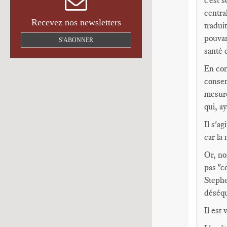
c'est 
centra
Recevez nos newsletters
tradui
pouvan
S'ABONNER
santé 
En con
conser
mesure
qui, ay
Il s'ag
car la
Or, no
pas "c
Stephe
déséqu
Il est