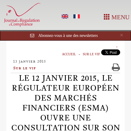
MENU
Cl
×
Abonnez-vous à une des newsletters
ACCUEIL
SUR LE VIF
13 janvier 2015
Sur le vif
LE 12 JANVIER 2015, LE
RÉGULATEUR EUROPÉEN
DES MARCHÉS
FINANCIERS (ESMA)
OUVRE UNE
CONSULTATION SUR SON